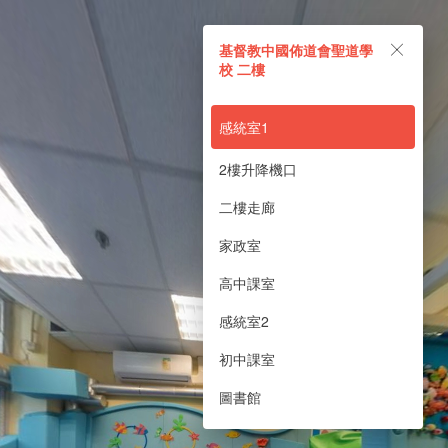
基督教中國佈道會聖道學校
基督教中國佈道會聖道學
二樓
校 二樓
Powered by Lapentor - the best Virtual Tour Software
感統室1
2樓升降機口
二樓走廊
家政室
高中課室
感統室2
初中課室
圖書館