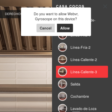
CASA COCOS
CASA COCOS
Do you want to allow Webvr,
DERECHOS RESERVADOS A PROINOX
Gyroscope on this device?
Powered by Lapentor - the best Virtual Tour Software
Recepcción-de-
mercancía
Cancel
Allow
Línea-Fría-1
Línea-Fría-2
Línea-Caliente-2
Línea-Caliente-3
Salida
Cochambre
Lavado-de-Loza