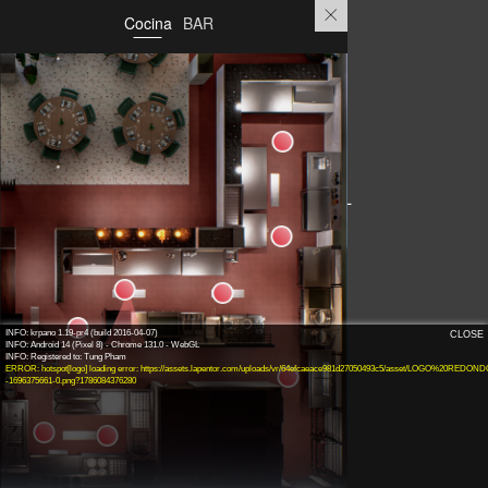
Cocina
BAR
Bar-1
Bar-2
Bar-3
GRILL
INFO: krpano 1.19-pr4 (build 2016-04-07)
CLOSE
INFO: Android 14 (Pixel 8) - Chrome 131.0 - WebGL
ERROR: hotspot[logo] loading error: https://assets.lapentor.com/uploads/vr/64efcaeace981d27050493c5/asset/LOGO%20REDON
-1696375661-0.png?1786084376280