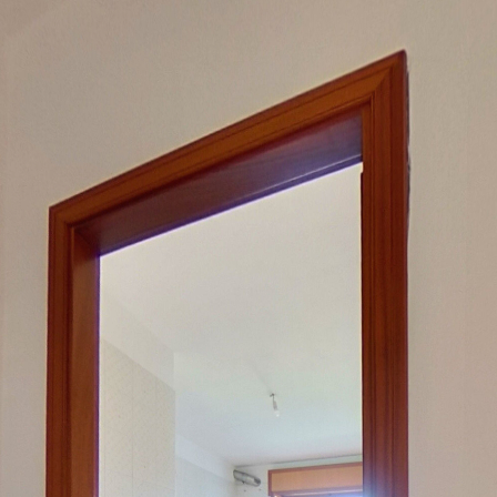
 con tre camere in vendita a
sti seriamente prendere in considerazione questa opportunità. La propri
 inserito in uno scenario ricco di servizi come due supermercati, le scuol
a zona giorno molto ampia, dotata di un ingresso accogliente, una comod
 di luce naturale. In zona notte invece tra due camere c’è un pratico ripo
pollice verde? I balconi, ampi ed accessibili da ogni stanza, saranno l
, ma sicuramente dal potenziale enorme, che unisce la comodità degli amb