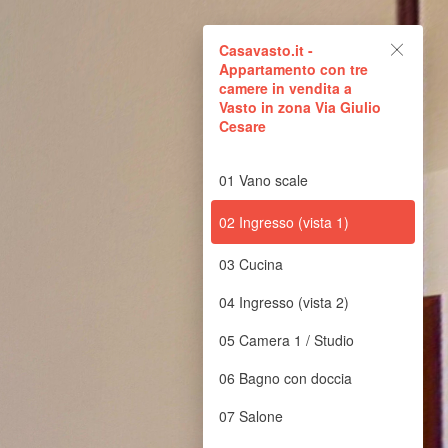
 Vasto in zona Via Giulio
Casavasto.it -
Appartamento con tre
camere in vendita a
Vasto in zona Via Giulio
età in vendita infatti è costituita da un appartamento con tre camere,
Cesare
e, le poste, gli impianti sportivi, etc., tutti distanti poche centinaia
a cucina abitabile e un grande salone per le tue occasioni speciali e
stiglio. Caratteristica la posizione della terza camera a ridosso
01 Vano scale
a tua oasi e regaleranno ad ogni ambiente un’atmosfera unica! Una
ienti a quella della sua location. Cosa aspetti, allora? Contattami
02 Ingresso (vista 1)
03 Cucina
04 Ingresso (vista 2)
05 Camera 1 / Studio
06 Bagno con doccia
07 Salone