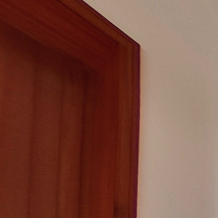
Casavasto.it - Appartamento
Cesare
Se cerchi una casa in pieno centro e dagli ambienti confortevoli, dovre
una cantina ed un garage e si trova in un condominio con sole 6 famiglie e
di metri e agevolmente raggiungibili anche a piedi. L’abitazione ha un
per il tuo relax. I due bagni sono entrambi completi, funzionali e dotati
dell’ingresso, perfetta anche come studio per lo smart working. Hai il 
soluzione versatile, pronta all’uso o da rinnovare secondo i tuoi gusti
subito per fissare un appuntamento. Casavasto.it, la tua casa a Vasto.
Powered by Lapentor - the best Virtual Tour Software