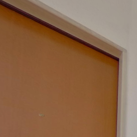
Casavasto.it - Attico panora
Quadrilocale vista mare, al secondo ed ultimo piano di una piccola pala
Via Incoronata, nuova zona residenziale di Vasto, a pochi chilometri da
Quartiere servito da supermercato, alimentari, farmacia, bar tabacchi, bri
inondato di luce naturale regalata dall'ampia porta finestra a tre ante 
attraversando una lunga distesa di uliveti. Un moderno camino in granito
grazie ad una intelligente ed elegante porta scorrevole, la cucina si ap
l’accesso su un meraviglioso ed ampio terrazzo: una vera e propria zon
i tuoi amici. Dotata di tre comode camere da letto, la casa si articola
invece arricchita da un delizioso bagno privato, mosaicato in caldi toni 
ampio, ed è impreziosito da una vasca con cristallo. Poiché nulla è las
e in camera patronale, gode davvero di tutti i comfort. Non ultimo, un 
nostri cari amici a quattro zampe questa è la casa giusta per te!
Powered by Lapentor - the best Virtual Tour Software