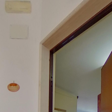
mico con terrazzo in località
zzina di Via Incoronata, con un ampio terrazzo e un pratico garage. L’ap
l meraviglioso ed incontaminato mare di Punta Penna e dalla Riserva Nat
co, panificio, pescheria, ufficio Postale, clinica veterinaria, scuole e m
e dal balcone che svela un delizioso affaccio che spazia dallo scorcio s
 impreziosisce il salotto e sottolinea le calde tonalità già presenti ne
re funzionale nella doppia soluzione: disimpegnata, oppure open space con
a living all' aperto arricchita da una bella vista mare panoramica, per
 nella zona notte in modo funzionale. La camera padronale gode di un lum
giallo arancio. La terza, anch'essa dotata di finestra, a differenza delle
ciato al caso, la casa dispone anche di un vano ripostiglio-lavanderia 
comodo garage. Se sei alla ricerca di una casa grande e luminosa, dove 