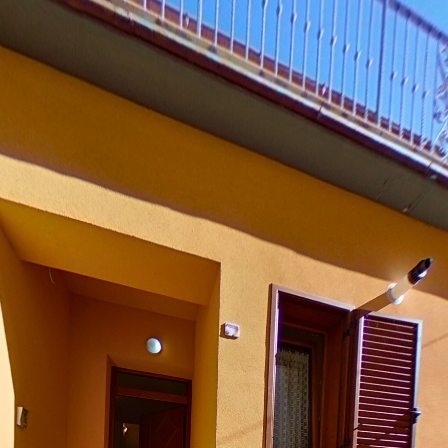
ente di nuova costruzione in
ora il fascino autentico della tradizione abruzzese, sorge questa soluzi
ciente e capace di offrire benessere in ogni stagione. L’ingresso è privato
ocamera e un attento isolamento sia in fondazione che dalle abitazioni vi
 ambiente accogliente e funzionale, dove la zona giorno è suddivisa tra 
inito, con la doccia in cristallo, i sanitari sospesi e il mobile d’arredo c
ima e ben distribuita, composta da due ampie camere da letto e da un sec
 naturale estensione della casa: ideale come stenditoio, ma anche come
: il sottoscala ad esempio ospita un comodo vano tecnico predisposto pe
di canna fumaria, puoi collocare un camino per rendere l’atmosfera ancor
l garage. Un altro punto forte di questa abitazione è la sua posizione. S
mare, raggiungibile in soli dieci minuti d’auto, ti regala inoltre la possib
ea abruzzese, vicina a Vasto. Da qui si arriva inoltre in venti minuti a Va
 Anche le montagne sono facilmente raggiungibili per chi ama spingersi n
e le comodità del centro, per chi cerca una casa da mettere a reddito o pe
vane, solida e pronta ad accogliere nuove storie. Cosa aspetti, allora?