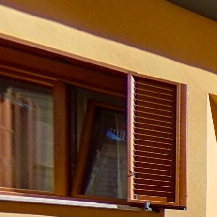
Casavasto.it - Casa indipend
di Casalbordino
Nel cuore del centro storico di Casalbordino, dove le vie conservano anc
cura e l’attenzione di chi desidera creare un’abitazione accogliente, effi
costruzione: tetto ventilato, cappotto termico, infissi in legno con vetr
risparmio energetico, certificato dalla classe C. La casa si apre in un
ingresso. Qui si trova il primo bagno, completo di doccia, pratico e ben rif
ambienti interni. Salendo al primo piano, si entra nella zona notte, int
dalle camere che dal bagno, è uno spazio all’aperto che diventa subito
l’atmosfera del borgo. Ogni spazio è stato progettato con intelligenza
armadio a muro fruibile da una delle camere. Nel soggiorno, già dotato 
predisposta per accogliere una terza camera da letto o, eventualmente, i
locali, un parco pubblico e tutti i servizi necessari alla quotidianità. Il 
luogo che profuma di autenticità: una cittadina della dolce collina litoran
naturalistici come la Riserva di Punta Aderci e la Costa dei Trabocchi.
un’abitazione da vivere ogni giorno, in un contesto tranquillo e con tutt
bellezze naturali, storia e mare. Una dimora di nuova costruzione, gio
Powered by Lapentor - the best Virtual Tour Software