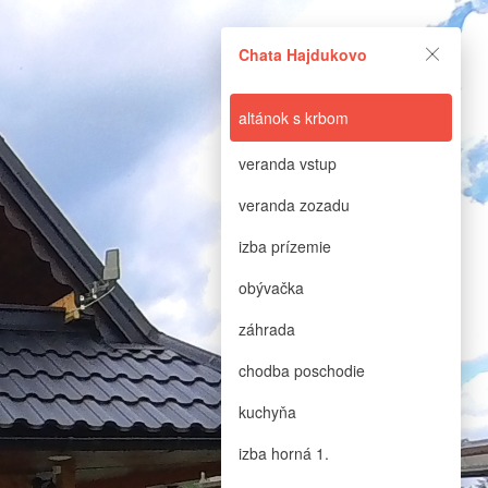
Chata Hajdukovo
altánok s krbom
veranda vstup
veranda zozadu
izba prízemie
obývačka
záhrada
chodba poschodie
kuchyňa
izba horná 1.