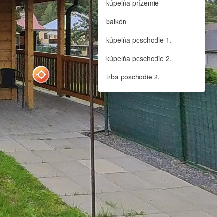
kúpelňa prízemie
balkón
kúpelňa poschodie 1.
kúpelňa poschodie 2.
izba poschodie 2.