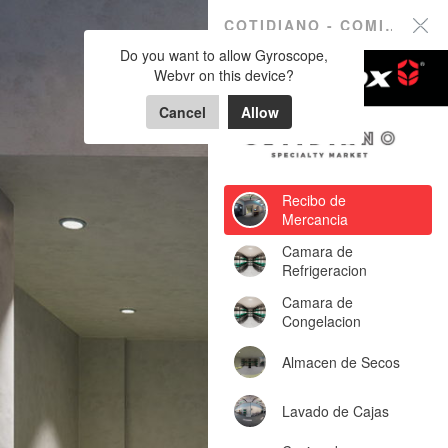
COTIDIANO -
COTIDIANO - COMISARIATO
Do you want to allow Gyroscope,
COMISARIATO
Webvr on this device?
Cancel
Allow
Powered by Lapentor - the best Virtual Tour Software
Recibo de
Mercancia
Camara de
Refrigeracion
Camara de
Congelacion
Almacen de Secos
Lavado de Cajas