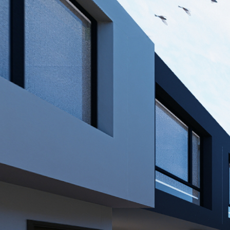
GERONA
¡Bienvenido a GERONA, el proyecto que re-define el estándar de vida! 
complementadas con una terraza para disfrutar momentos inolvidables
cocinas con desayunador te invitan a crear tus platos favoritos mien
conveniencia. En GERONA, tu comodidad es nuestra prioridad. Con un ga
necesidades. ¡Descubre el estilo de vida que mereces en GERONA!
Powered by Lapentor - the best Virtual Tour Software