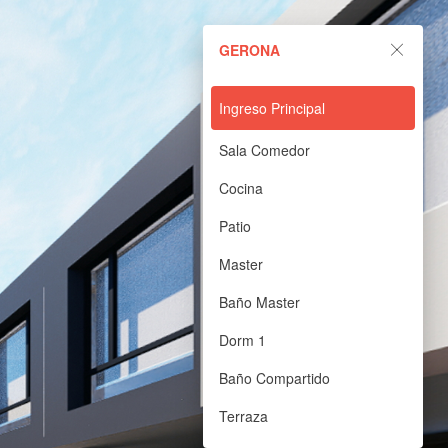
GERONA
s casas de 3 dormitorios y 2.5 baños, distribuidas en dos plantas y
 cuenta con un diseño pensado para tu confort y bienestar. Nuestras
Ingreso Principal
or. Además, cuentas con un área de máquinas independiente para tu
a, garantizamos que cada detalle está pensado para satisfacer tus
Sala Comedor
Cocina
Patio
Master
Baño Master
Dorm 1
Baño Compartido
Terraza