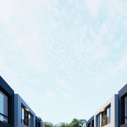
que te ofrece una experiencia incomparable. Imagina vivir en espaciosa
. Con un área cubierta de 116.25m2 y un total de 162.15m2, cada casa
tras compartes momentos con tus seres queridos en la sala y el comed
raje cubierto y la opción de estacionar otro vehículo frente a tu cas