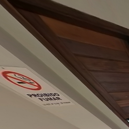
Lapentor.com - Simple yet po
The online Virtual Tour editor which support self-hosting on your own 
Powered by Lapentor - the best Virtual Tour Software