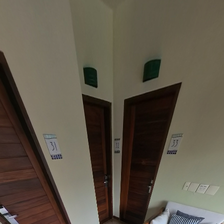
werful Virtual Tour editor
domain