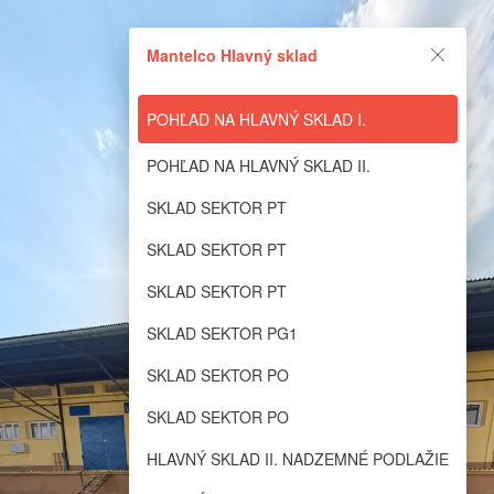
Lapentor.com - Simple yet
Mantelco Hlavný sklad
powerful Virtual Tour editor
POHĽAD NA HLAVNÝ SKLAD I.
The online Virtual Tour editor which support self-hosting on your own
domain
POHĽAD NA HLAVNÝ SKLAD II.
Powered by Lapentor - the best Virtual Tour Software
SKLAD SEKTOR PT
SKLAD SEKTOR PT
SKLAD SEKTOR PT
SKLAD SEKTOR PG1
SKLAD SEKTOR PO
SKLAD SEKTOR PO
HLAVNÝ SKLAD II. NADZEMNÉ PODLAŽIE