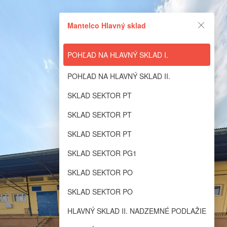
Lapentor.com - Simple yet
Mantelco Hlavný sklad
powerful Virtual Tour editor
POHĽAD NA HLAVNÝ SKLAD I.
The online Virtual Tour editor which support self-hosting on your own
domain
POHĽAD NA HLAVNÝ SKLAD II.
Powered by Lapentor - the best Virtual Tour Software
SKLAD SEKTOR PT
SKLAD SEKTOR PT
SKLAD SEKTOR PT
SKLAD SEKTOR PG1
SKLAD SEKTOR PO
SKLAD SEKTOR PO
HLAVNÝ SKLAD II. NADZEMNÉ PODLAŽIE