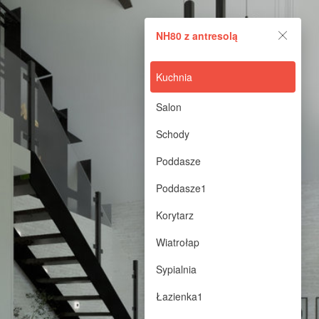
NH80 z antresolą
NH80 z antresolą
Powered by Lapentor - the best Virtual Tour Software
Kuchnia
Salon
Schody
Poddasze
Poddasze1
Korytarz
Wiatrołap
Sypialnia
Łazienka1