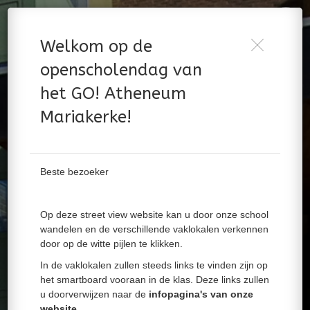
Openscholendag
Do you want to allow Gyroscope on this
Welkom op de
device?
Welkom op de openscholendag van het GO! Atheneum Mariakerke!
openscholendag van
Powered by Lapentor - the best Virtual Tour Software
Cancel
Allow
het GO! Atheneum
Mariakerke!
Beste bezoeker
Op deze street view website kan u door onze school
wandelen en de verschillende vaklokalen verkennen
door op de witte pijlen te klikken.
In de vaklokalen zullen steeds links te vinden zijn op
het smartboard vooraan in de klas. Deze links zullen
u doorverwijzen naar de
infopagina's van onze
website
.