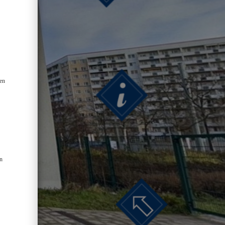
len
en