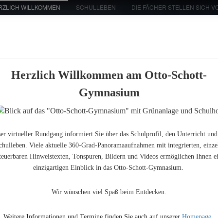
RZLICH WILLKOMMEN
SCHULLEBEN
DIE FÄCHER STELLEN SICH VO
eransicht der
Die Unterrichtsfächer
Schule
stellen sich vor...
Aula/Mensa
Herzlich Willkommen am Otto-Schott-
Gymnasium
er virtueller Rundgang informiert Sie über das Schulprofil, den Unterricht und
chulleben. Viele aktuelle 360-Grad-Panoramaaufnahmen mit integrierten, einze
teuerbaren Hinweistexten, Tonspuren, Bildern und Videos ermöglichen Ihnen e
einzigartigen Einblick in das Otto-Schott-Gymnasium.
Wir wünschen viel Spaß beim Entdecken.
Weitere Informationen und Termine finden Sie auch auf unserer 
Homepage
. 