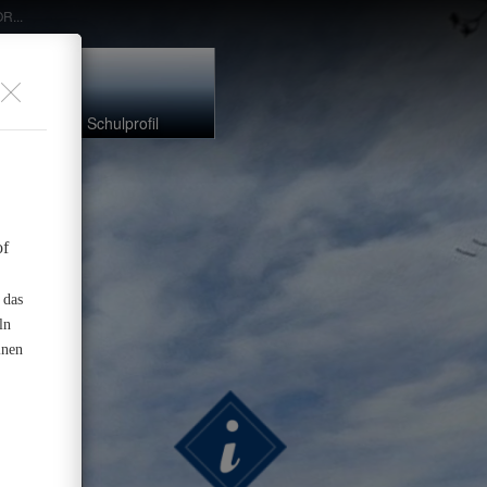
R...
Schulprofil
 das
ln
inen