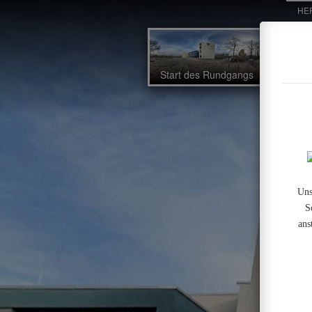
HE
OSG
Powered by Lapentor - the best Virtual Tour Software
Vord
Start des Rundgangs
Uns
S
ans