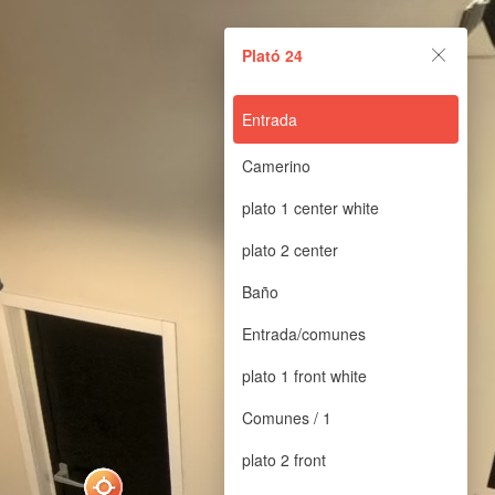
Plató 24
Plató 24
Powered by Lapentor - the best Virtual Tour Software
Entrada
Camerino
plato 1 center white
plato 2 center
Baño
Entrada/comunes
plato 1 front white
Comunes / 1
plato 2 front