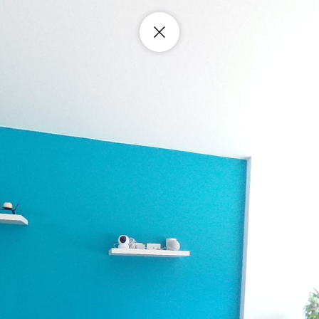
Berat oct 2024
Casas 3 dormitorios, dos y medio baños, distribuidas en 2 plantas y
con proyección a tercera planta. Desde 95m2 área cubierta más jardín
y balcón, cocina estilo americano, sala, comedor, área de máquinas
independiente y amplia bodega. Uno garaje cubierto y otro puede
parquear frente a la casa. Área verde comunal de más de 300m2,
sala eventos, juegos infantiles y pet área. Conjunto cerrado y servicio
de transporte público a solo dos cuadras del proyecto. Seguridad 24
horas con sistema de cámaras y cercado eléctrico.
Powered by Lapentor - the best Virtual Tour Software