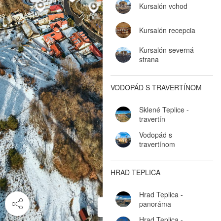
Kursalón vchod
Kursalón recepcia
Kursalón severná
strana
VODOPÁD S TRAVERTÍNOM
Sklené Teplice -
travertín
Vodopád s
travertínom
HRAD TEPLICA
Hrad Teplica -
panoráma
Hrad Teplica -