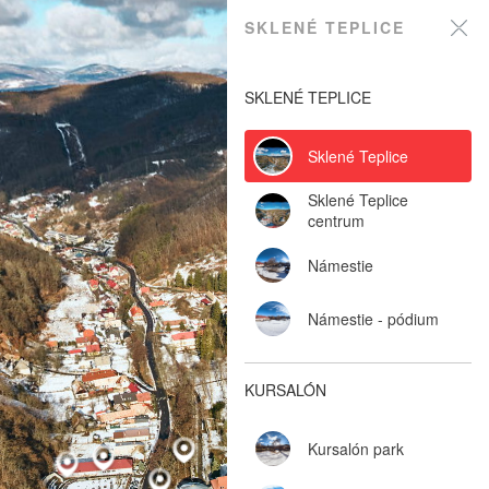
Sklené Teplice
SKLENÉ TEPLICE
Powered by Lapentor - the best Virtual Tour Software
SKLENÉ TEPLICE
Sklené Teplice
Sklené Teplice
centrum
Námestie
Námestie - pódium
KURSALÓN
Kursalón park