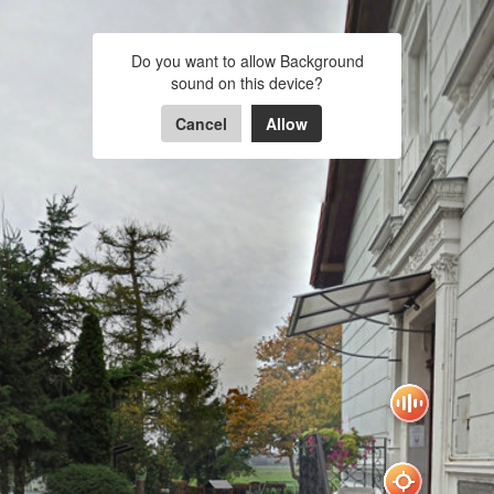
Spacer po Przedszkolu
Do you want to allow Background
sound on this device?
Powered by Lapentor - the best Virtual Tour Software
Cancel
Allow