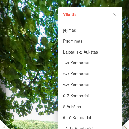
Vila Ula
Vila Ula
Powered by Lapentor - the best Virtual Tour Software
Įėjimas
Priėmimas
Laiptai 1-2 Aukštas
1-4 Kambariai
2-3 Kambariai
5-8 Kambariai
6-7 Kambariai
2 Aukštas
9-10 Kambariai
12-14 Kambariai