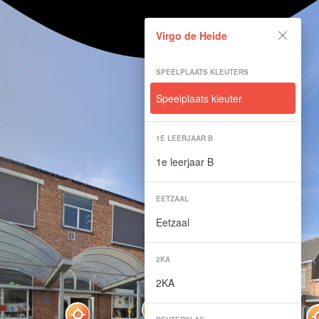
Virgo de Heide
Virgo de Heide
Powered by Lapentor - the best Virtual Tour Software
SPEELPLAATS KLEUTERS
Speelplaats kleuter
1E LEERJAAR B
1e leerjaar B
EETZAAL
Eetzaal
2KA
2KA