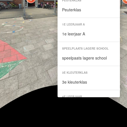
PEUTERKLAS
Peuterklas
1E LEERJAAR A
1e leerjaar A
SPEELPLAATS LAGERE SCHOOL
speelpaats lagere school
3E KLEUTERKLAS
3e kleuterklas
4E LEERJAAR
4e leerjaar
1E KLEUTERKLAS