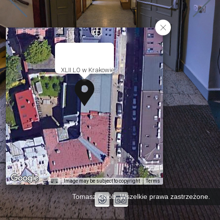
XLII LO w Krakowie
Image may be subject to copyright
Terms
Tomasz Dziób. Wszelkie prawa zastrzeżone.